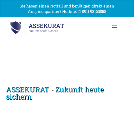
Sie haben einen Notfall und benötigen direkt einen
Ansprechpartner? Hotline:
✆ 0911 98160858
DIE RICHTIGE
VERSICHERUNG IN JEDER
LEBENSLAGE
ASSEKURAT - Zukunft heute
sichern
Wir von Assekurat bieten dir einen
umfassenden Versicherungsschutz, der auf
deine individuellen Bedürfnisse zugeschnitten